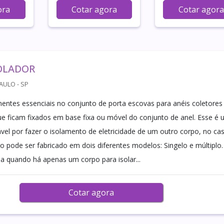
ora
Cotar agora
Cotar agora
SOLADOR
AULO - SP
tes essenciais no conjunto de porta escovas para anéis coletores
que ficam fixados em base fixa ou móvel do conjunto de anel. Esse é
vel por fazer o isolamento de eletricidade de um outro corpo, no ca
to pode ser fabricado em dois diferentes modelos: Singelo e múltiplo.
na quando há apenas um corpo para isolar...
Cotar agora