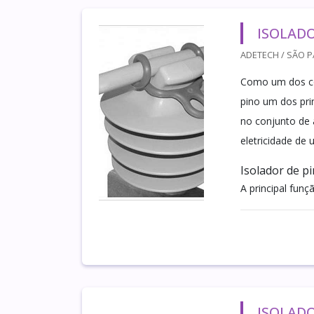
ISOLADO
ADETECH / SÃO P
Como um dos com
pino um dos pri
no conjunto de a
eletricidade de
Isolador de p
A principal funç
ISOLADO