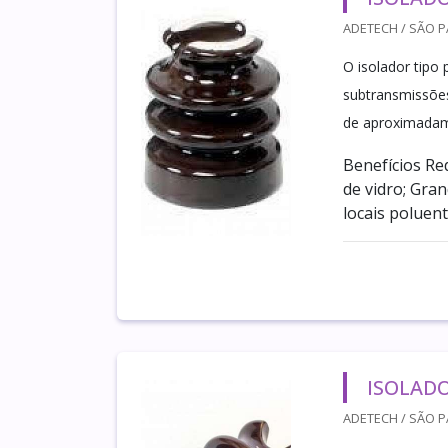
ADETECH / SÃO P
O isolador tipo
subtransmissões
de aproximadam
Benefícios Re
de vidro; Gran
locais poluent
ISOLAD
ADETECH / SÃO P