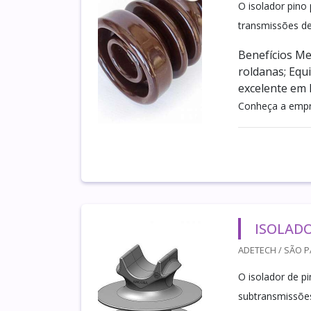
O isolador pino
transmissões de 
Benefícios M
roldanas; Equi
excelente em l
Conheça a empre
ISOLADO
ADETECH / SÃO P
O isolador de p
subtransmissões