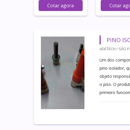
Cotar agora
Cotar ag
PINO I
ADETECH / SÃO P
Um dos componen
pino isolador, 
objeto responsá
o piso. O produ
primeiro funcio