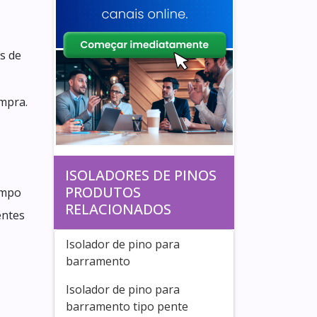
s de
ompra.
ISOLADORES DE PINOS
PRODUTOS
empo
RELACIONADOS
entes
Isolador de pino para
barramento
Isolador de pino para
barramento tipo pente