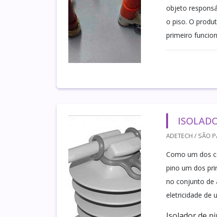
objeto responsá
o piso. O produ
primeiro funcio
ISOLADO
ADETECH / SÃO P
Como um dos com
pino um dos pri
no conjunto de a
eletricidade de
Isolador de p