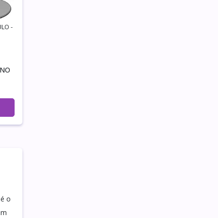
LO -
INO
 é o
 um