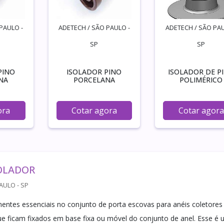
PAULO -
ADETECH / SÃO PAULO -
ADETECH / SÃO PAU
SP
SP
PINO
ISOLADOR PINO
ISOLADOR DE P
NA
PORCELANA
POLIMÉRICO
ora
Cotar agora
Cotar agora
SOLADOR
AULO - SP
tes essenciais no conjunto de porta escovas para anéis coletores
que ficam fixados em base fixa ou móvel do conjunto de anel. Esse é