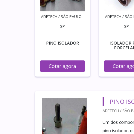
ADETECH / SÃO PAULO -
ADETECH / SÃO 
SP
SP
PINO ISOLADOR
ISOLADOR 
PORCELA
Cotar agora
Cotar ag
PINO I
ADETECH / SÃO P
Um dos componen
pino isolador, 