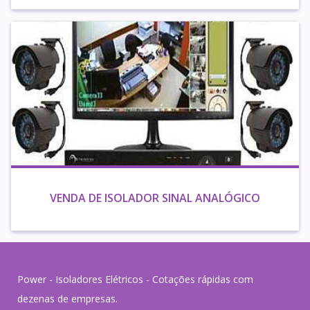
VENDA DE ISOLADOR SINAL ANALÓGICO
Power - Isoladores Elétricos - Cotações rápidas com
dezenas de empresas.