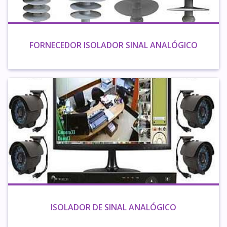
FORNECEDOR ISOLADOR SINAL ANALÓGICO
ISOLADOR DE SINAL ANALÓGICO