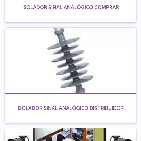
ISOLADOR SINAL ANALÓGICO COMPRAR
ISOLADOR SINAL ANALÓGICO DISTRIBUIDOR