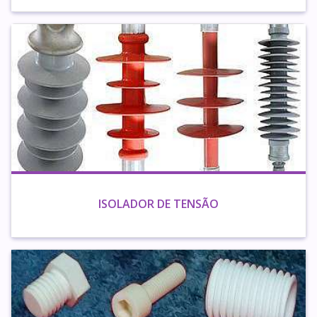
ISOLADOR DE TENSÃO