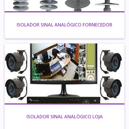
ISOLADOR SINAL ANALÓGICO FORNECEDOR
ISOLADOR SINAL ANALÓGICO LOJA