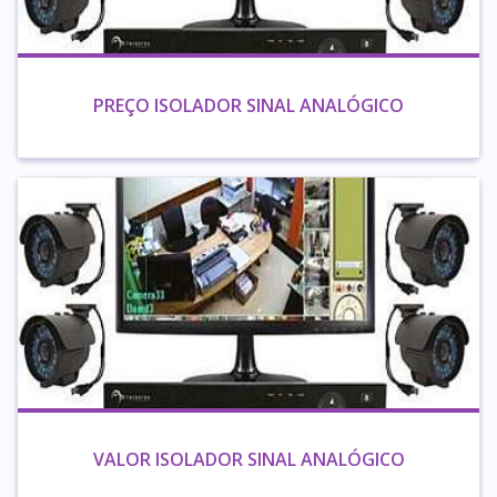
PREÇO ISOLADOR SINAL ANALÓGICO
VALOR ISOLADOR SINAL ANALÓGICO