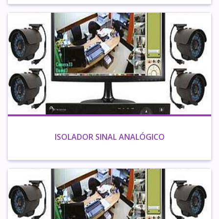
ISOLADOR SINAL ANALÓGICO