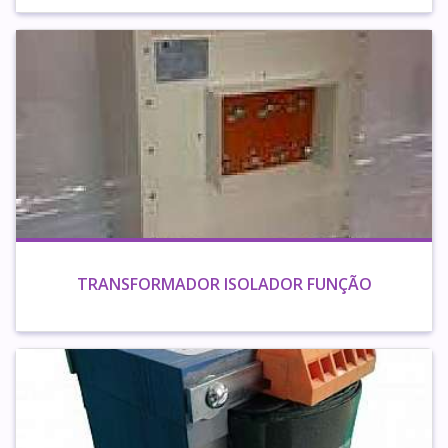
TRANSFORMADOR ISOLADOR FUNÇÃO